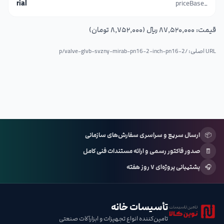
rial
_priceBase
قیمت:
۸۷٬۵۲۰٬۰۰۰ ریال (۸٬۷۵۲٬۰۰۰ تومان)
URL اصلی: /p/
valve-glvb-svzny-mirab-pn16-2-inch-pn16-2
📦
ارسال سریع و سراسری سفارش‌های سازمانی
🧾
صدور فاکتور رسمی و ارائه مستندات فنی کامل
🎧
پشتیبانی پروژه‌ای ۷ روز هفته
تأسیسات خانه
تامین‌کننده انواع تجهیزات و ابزارآلات صنعتی