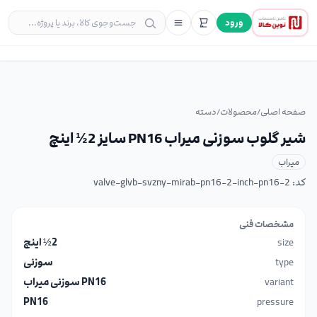
ورود
صفحه اصلی
/
محصولات
/
دسته
شیر گلوب سوزنی میراب PN16 سایز 2½ اینچ
میراب
کد:
valve-glvb-svzny-mirab-pn16-2-inch-pn16-2
مشخصات فنی
size
2½ اینچ
type
سوزنی
variant
PN16 سوزنی میراب
PN16
pressure