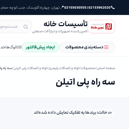
📍
📞
02133962020 | 02155630555
تهران، چهارراه گلوبندک، جنب کوچه حمام، پلا
تأسیسات خانه
تامین‌کننده تجهیزات و ابزارآلات صنعتی
دسته‌بندی محصولات
ایجاد پیش‌فاکتور
کاتالوگ‌ها
خدم
صفحه اصلی
/
محصولات
/
لوله و اتصالات پلیمری
/
لوله و اتصالات پلی اتیلن
/
سه راه پل
سه راه پلی اتیلن
🧱 حالت: برندها به تفکیک نمایش داده شده‌اند