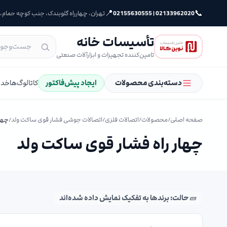
📍
📞
02133962020 | 02155630555
تهران، چهارراه گلوبندک، جنب کوچه حمام، پلا
تأسیسات خانه
تامین‌کننده تجهیزات و ابزارآلات صنعتی
دسته‌بندی محصولات
ایجاد پیش‌فاکتور
کاتالوگ‌ها
خدم
صفحه اصلی
/
محصولات
/
اتصالات فلزی
/
اتصالات جوشی فشار قوی ساکت ولد
/
چهار
چهار راه فشار قوی ساکت ولد
🧱 حالت: برندها به تفکیک نمایش داده شده‌اند