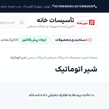
📍
📞
02133962020 | 02155630555
تهران، چهارراه گلوبندک، جنب کوچه حمام، پلا
تأسیسات خانه
تامین‌کننده تجهیزات و ابزارآلات صنعتی
دسته‌بندی محصولات
ایجاد پیش‌فاکتور
کاتالوگ‌ها
خدم
صفحه اصلی
/
محصولات
/
شیرآلات صنعتی
/
شیرآلات برنجی
/
شیر اتوماتیک
شیر اتوماتیک
🧱 حالت: برندها به تفکیک نمایش داده شده‌اند