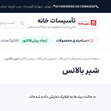
📍
📞
02133962020 | 02155630555
تهران، چهارراه گلوبندک، جنب کوچه حمام، پلا
تأسیسات خانه
تامین‌کننده تجهیزات و ابزارآلات صنعتی
دسته‌بندی محصولات
ایجاد پیش‌فاکتور
کاتالوگ‌ها
خدم
صفحه اصلی
/
محصولات
/
شیرآلات صنعتی
/
شیرآلات برنجی و گازی
/
شیر بالانس
شیر بالانس
🧱 حالت: برندها به تفکیک نمایش داده شده‌اند