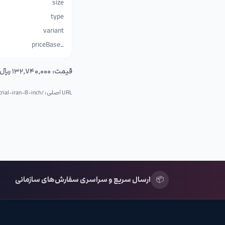
size
type
variant
_priceBase
قیمت:
۱۳۲٬۷۴۰٬۰۰۰ ریال (۱۳٬۲۷۴٬۰۰۰ تومان)
URL اصلی: /p/
rial-iran-8-inch
📦
ارسال سریع و سراسری سفارش‌های سازمانی