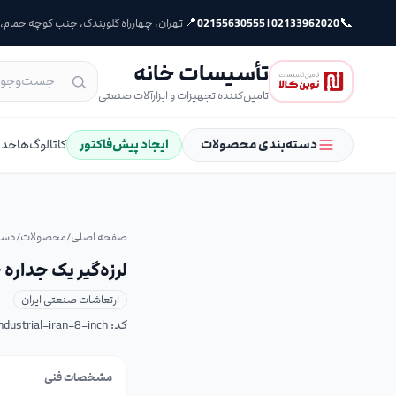
📍
📞
02133962020 | 02155630555
تهران، چهارراه گلوبندک، جنب کوچه حمام، پلا
تأسیسات خانه
تامین‌کننده تجهیزات و ابزارآلات صنعتی
دسته‌بندی محصولات
ایجاد پیش‌فاکتور
کاتالوگ‌ها
خدم
صفحه اصلی
/
محصولات
/
دست
لرزه‌گیر یک جداره 
ارتعاشات صنعتی ایران
کد:
ndustrial-iran-8-inch
مشخصات فنی