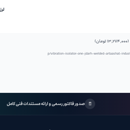
لرز
vibration-isolator-one-jdarh-welded-artaashat-indust
🧾
صدور فاکتور رسمی و ارائه مستندات فنی کامل