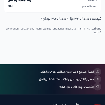
rial
_priceBase
قیمت:
۳۲٬۷۸۰٬۰۰۰ ریال (۳٬۲۷۸٬۰۰۰ تومان)
URL اصلی: /p/
vibration-isolator-one-jdarh-welded-artaashat-industrial-iran-1-
inch-3
📦
ارسال سریع و سراسری سفارش‌های سازمانی
🧾
صدور فاکتور رسمی و ارائه مستندات فنی کامل
🎧
پشتیبانی پروژه‌ای ۷ روز هفته