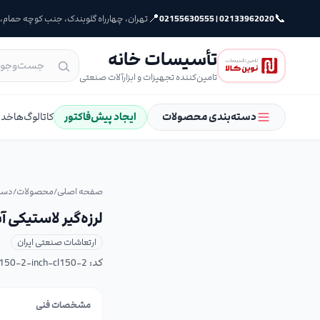
📍
📞
02133962020 | 02155630555
تهران، چهارراه گلوبندک، جنب کوچه حمام، پلا
تأسیسات خانه
تامین‌کننده تجهیزات و ابزارآلات صنعتی
دسته‌بندی محصولات
ایجاد پیش‌فاکتور
کاتالوگ‌ها
خدم
صفحه اصلی
/
محصولات
/
دست
لرزه‌گیر لاستیکی آبی-قر
ارتعاشات صنعتی ایران
کد:
cl150-2-inch-cl150-2
مشخصات فنی