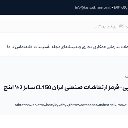
✉️
ک ۶۱۳
info@tasisatkhane.com
ات سازمانی
همکاری تجاری
چندرسانه‌ای
مجله تأسیسات خانه
تماس با ما
ه
مز ارتعاشات صنعتی ایران CL150 سایز 2½ اینچ
vibration-isolator-lastyky-aby-ghrmz-artaashat-industrial-iran-