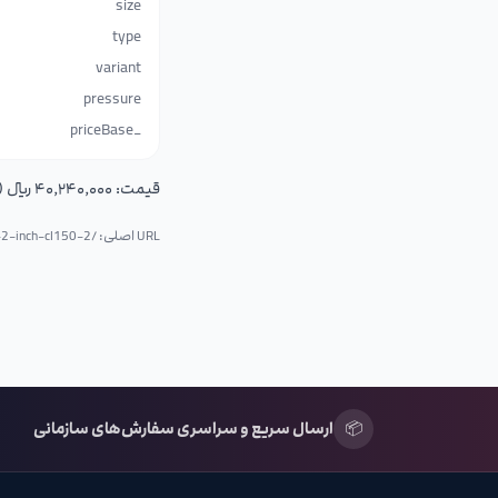
size
type
variant
pressure
_priceBase
قیمت:
۴۰٬۲۴۰٬۰۰۰ ریال (۴٬۰۲۴٬۰۰۰ تومان)
URL اصلی: /p/
0-2-inch-cl150-2
📦
ارسال سریع و سراسری سفارش‌های سازمانی