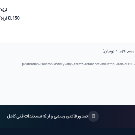
لرزه
CL150 لرزه‌گیر لاستیکی آبی-قرمز
vibration-isolator-lastyky-aby-ghrmz-artaashat-industrial-iran-cl15
🧾
صدور فاکتور رسمی و ارائه مستندات فنی کامل