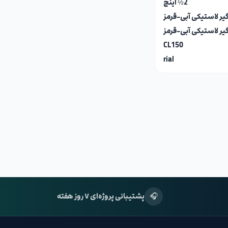
2½ اینچ
‌گیر لاستیکی آبی-قرمز
CL150
rial
🎧
پشتیبانی پروژه‌ای ۷ روز هفته