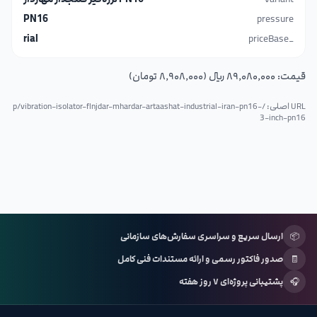
PN16
pressure
rial
_priceBase
قیمت:
۸۹٬۰۸۰٬۰۰۰ ریال (۸٬۹۰۸٬۰۰۰ تومان)
URL اصلی: /p/
vibration-isolator-flnjdar-mhardar-artaashat-industrial-iran-pn16-
3-inch-pn16
📦
ارسال سریع و سراسری سفارش‌های سازمانی
🧾
صدور فاکتور رسمی و ارائه مستندات فنی کامل
🎧
پشتیبانی پروژه‌ای ۷ روز هفته