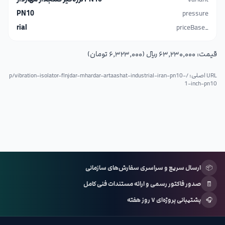
PN10
pressure
rial
_priceBase
قیمت:
۶۳٬۲۳۰٬۰۰۰ ریال (۶٬۳۲۳٬۰۰۰ تومان)
URL اصلی: /p/
vibration-isolator-flnjdar-mhardar-artaashat-industrial-iran-pn10-
1-inch-pn10
📦
ارسال سریع و سراسری سفارش‌های سازمانی
🧾
صدور فاکتور رسمی و ارائه مستندات فنی کامل
🎧
پشتیبانی پروژه‌ای ۷ روز هفته