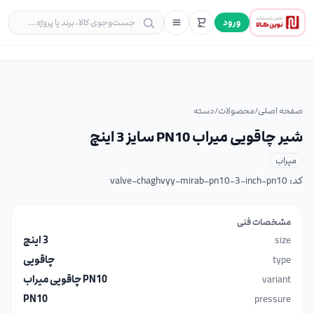
ورود
صفحه اصلی
/
محصولات
/
دسته
شیر چاقویی میراب PN10 سایز 3 اینچ
میراب
کد:
valve-chaghvyy-mirab-pn10-3-inch-pn10
مشخصات فنی
size
3 اینچ
type
چاقویی
variant
PN10 چاقویی میراب
PN10
pressure