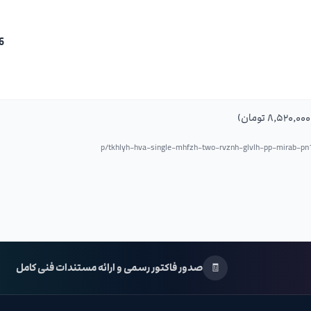
PN16
tkhlyh-hva-single-mhfzh-two-rvznh-glvlh-pp-mirab-p
🧾
صدور فاکتور رسمی و ارائه مستندات فنی کامل