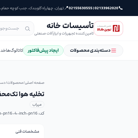
📍
📞
02133962020 | 02155630555
تهران، چهارراه گلوبندک، جنب کوچه حمام، پلا
تأسیسات خانه
تامین‌کننده تجهیزات و ابزارآلات صنعتی
دسته‌بندی محصولات
ایجاد پیش‌فاکتور
کاتالوگ‌ها
خدم
صفحه اصلی
/
محصولات
/
دست
تخلیه هوا تک‌محفظه دو روزنه گ
میراب
کد:
ab-pn16-4-inch-pn16
مشخصات فنی