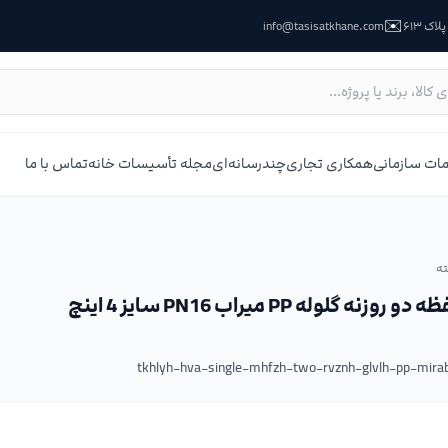
✉️
ک ۶۱۳
info@tasisatkhane.com
ات سازمانی
همکاری تجاری
چندرسانه‌ای
مجله تأسیسات خانه
تماس با ما
ه
لوله PP میراب PN16 سایز 4 اینچ
tkhlyh-hva-single-mhfzh-two-rvznh-glvlh-pp-mir