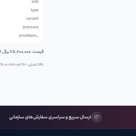
size
type
variant
pressure
_priceBase
قیمت:
۸۵٬۲۰۰٬۰۰۰ ریال (۸٬۵۲۰٬۰۰۰ تومان)
URL اصلی: /p/
n16-4-inch-pn16
📦
ارسال سریع و سراسری سفارش‌های سازمانی