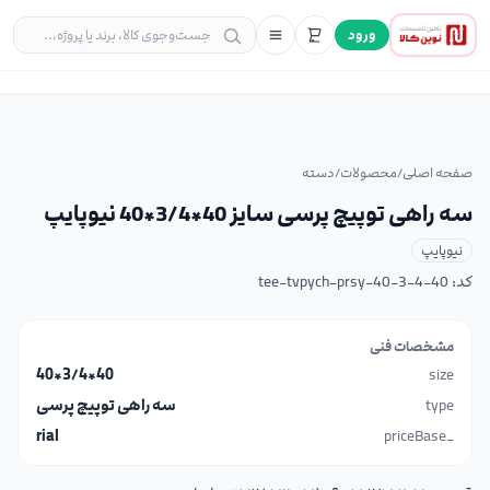
ورود
صفحه اصلی
/
محصولات
/
دسته
سه راهی توپیچ پرسی سایز 40*3/4*40 نیوپایپ
نیوپایپ
کد:
tee-tvpych-prsy-40-3-4-40
مشخصات فنی
40*3/4*40
size
type
سه راهی توپیچ پرسی
rial
_priceBase