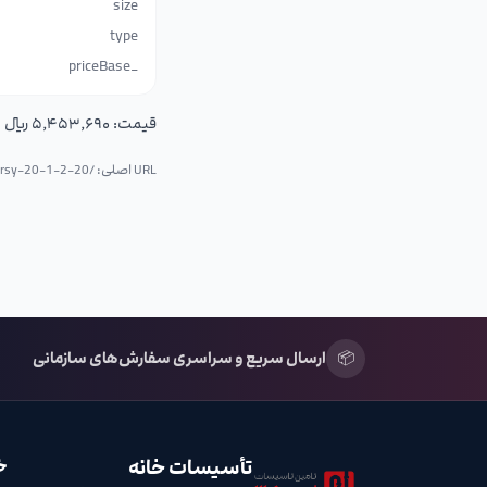
size
type
_priceBase
قیمت:
۵٬۴۵۳٬۶۹۰ ریال (۵۴۵٬۳۶۹ تومان)
URL اصلی: /p/
prsy-20-1-2-20
📦
ارسال سریع و سراسری سفارش‌های سازمانی
تأسیسات خانه
خ