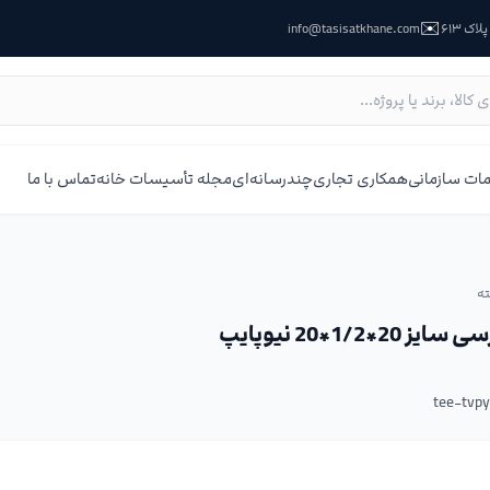
✉️
ک ۶۱۳
info@tasisatkhane.com
ات سازمانی
همکاری تجاری
چندرسانه‌ای
مجله تأسیسات خانه
تماس با ما
ه
1/2*20 نیوپایپ
tee-tvp