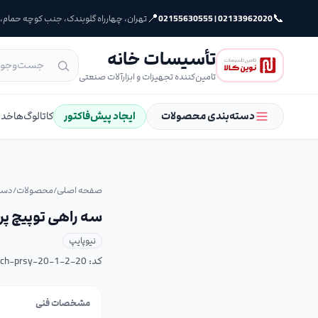
📍
📞
02133962020 | 02155630555
تهران، چهارراه گلوبندک، جنب کوچه حمام، پلا
تأسیسات خانه
تامین‌کننده تجهیزات و ابزارآلات صنعتی
دسته‌بندی محصولات
ایجاد پیش‌فاکتور
کاتالوگ‌ها
خدم
صفحه اصلی
/
محصولات
/
دست
سه راهی توپیچ پرسی سایز 20*
نیوپایپ
کد:
ych-prsy-20-1-2-20
مشخصات فنی