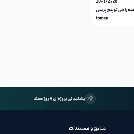
20*1/2*20
ه راهی توپیچ پرسی
toman
🎧
پشتیبانی پروژه‌ای ۷ روز هفته
منابع و مستندات