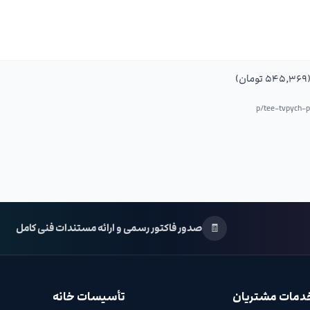
س
tee-tvpych-
🧾
صدور فاکتور رسمی و ارائه مستندات فنی کامل
دمات مشتریان
تأسیسات خانه