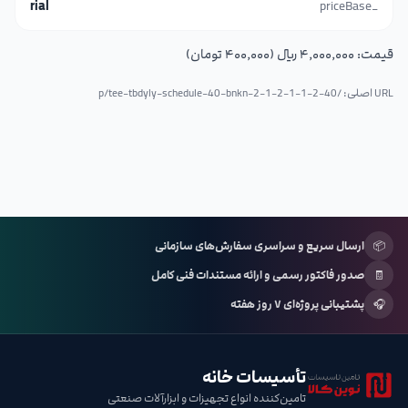
rial
_priceBase
قیمت:
۴٬۰۰۰٬۰۰۰ ریال (۴۰۰٬۰۰۰ تومان)
URL اصلی: /p/
tee-tbdyly-schedule-40-bnkn-2-1-2-1-1-2-40
📦
ارسال سریع و سراسری سفارش‌های سازمانی
🧾
صدور فاکتور رسمی و ارائه مستندات فنی کامل
🎧
پشتیبانی پروژه‌ای ۷ روز هفته
تأسیسات خانه
تامین‌کننده انواع تجهیزات و ابزارآلات صنعتی