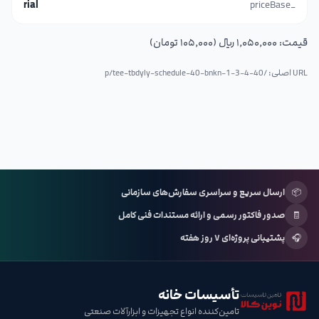
rial
_priceBase
قیمت:
۱٬۰۵۰٬۰۰۰ ریال (۱۰۵٬۰۰۰ تومان)
URL اصلی: /p/
tee-tbdyly-schedule-40-bnkn-1-3-4-40
📦
ارسال سریع و سراسری سفارش‌های سازمانی
🧾
صدور فاکتور رسمی و ارائه مستندات فنی کامل
🎧
پشتیبانی پروژه‌ای ۷ روز هفته
تأسیسات خانه
تامین‌کننده انواع تجهیزات و ابزارآلات صنعتی