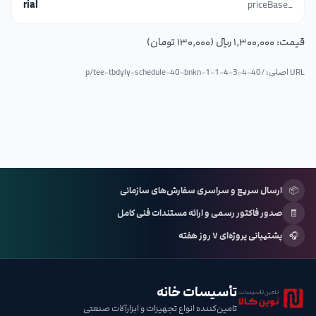
rial
_priceBase
قیمت:
۱٬۳۰۰٬۰۰۰ ریال (۱۳۰٬۰۰۰ تومان)
URL اصلی: /p/
tee-tbdyly-schedule-40-bnkn-1-1-4-3-4-40
📦
ارسال سریع و سراسری سفارش‌های سازمانی
🧾
صدور فاکتور رسمی و ارائه مستندات فنی کامل
🎧
پشتیبانی پروژه‌ای ۷ روز هفته
تأسیسات خانه
تامین‌کننده انواع تجهیزات و ابزارآلات صنعتی