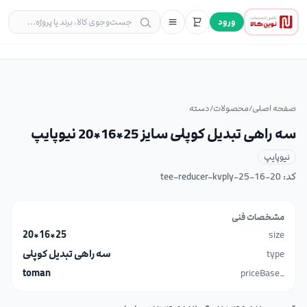
ورود
صفحه اصلی
/
محصولات
/
دسته
سه راهی تبدیل کوپلی سایز 25*16*20 نیوپایپ
نیوپایپ
کد:
tee-reducer-kvply-25-16-20
مشخصات فنی
25*16*20
size
type
سه راهی تبدیل کوپلی
toman
_priceBase