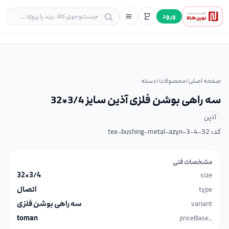
ورود
صفحه اصلی
/
محصولات
/
دسته
سه راهی بوشن فلزی آذین سایز 3/4*32
آذین
کد:
tee-bushing-metal-azyn-3-4-32
مشخصات فنی
3/4*32
size
type
اتصال
variant
سه راهی بوشن فلزی
toman
_priceBase