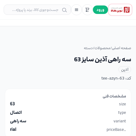
ورود
صفحه اصلی
/
محصولات
/
دسته
سه راهی آذین سایز 63
آذین
کد:
tee-azyn-63
مشخصات فنی
63
size
type
اتصال
variant
سه راهی
rial
_priceBase