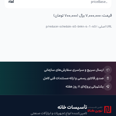
rial
_priceBase
قیمت:
۷٬۰۰۰٬۰۰۰ ریال (۷۰۰٬۰۰۰ تومان)
URL اصلی: /p/
reducer-schedule-40-bnkn-4-1-40
📦
ارسال سریع و سراسری سفارش‌های سازمانی
🧾
صدور فاکتور رسمی و ارائه مستندات فنی کامل
🎧
پشتیبانی پروژه‌ای ۷ روز هفته
تأسیسات خانه
تامین‌کننده انواع تجهیزات و ابزارآلات صنعتی