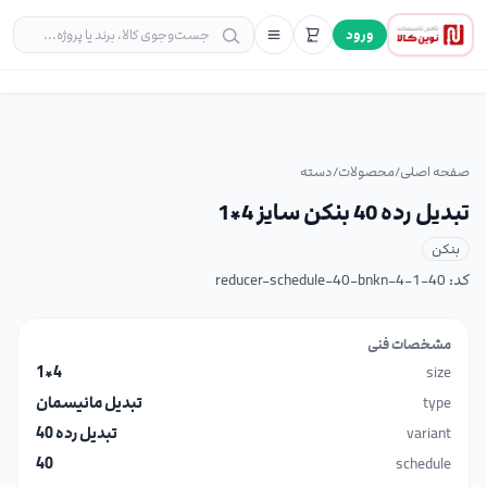
ورود
صفحه اصلی
/
محصولات
/
دسته
تبدیل رده 40 بنکن سایز 4*1
بنکن
کد:
reducer-schedule-40-bnkn-4-1-40
مشخصات فنی
4*1
size
type
تبدیل مانیسمان
variant
تبدیل رده 40
40
schedule