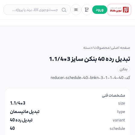
ورود
صفحه اصلی
/
محصولات
/
دسته
تبدیل رده 40 بنکن سایز 3*1.1/4
بنکن
کد:
reducer-schedule-40-bnkn-3-1-1-4-40
مشخصات فنی
3*1.1/4
size
type
تبدیل مانیسمان
variant
تبدیل رده 40
40
schedule