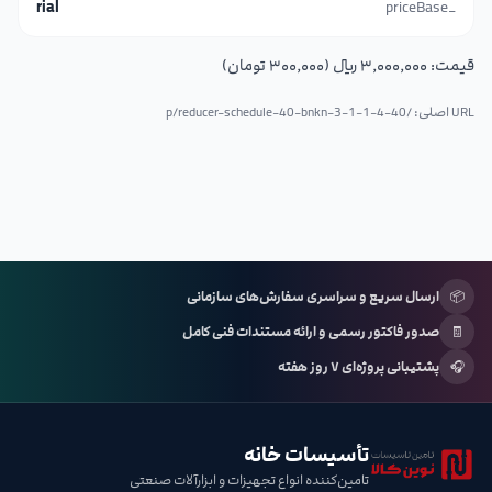
rial
_priceBase
قیمت:
۳٬۰۰۰٬۰۰۰ ریال (۳۰۰٬۰۰۰ تومان)
URL اصلی: /p/
reducer-schedule-40-bnkn-3-1-1-4-40
📦
ارسال سریع و سراسری سفارش‌های سازمانی
🧾
صدور فاکتور رسمی و ارائه مستندات فنی کامل
🎧
پشتیبانی پروژه‌ای ۷ روز هفته
تأسیسات خانه
تامین‌کننده انواع تجهیزات و ابزارآلات صنعتی