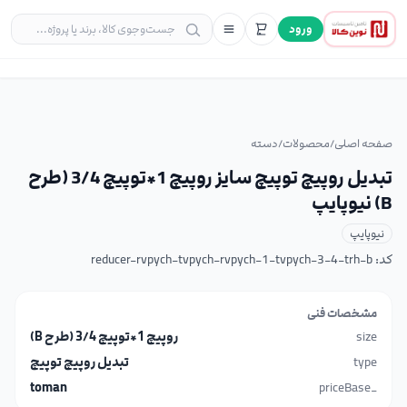
ورود
صفحه اصلی
/
محصولات
/
دسته
تبدیل روپیچ توپیچ سایز روپیچ 1*توپیچ 3/4 (طرح
B) نیوپایپ
نیوپایپ
کد:
reducer-rvpych-tvpych-rvpych-1-tvpych-3-4-trh-b
مشخصات فنی
size
روپیچ 1*توپیچ 3/4 (طرح B)
type
تبدیل روپیچ توپیچ
toman
_priceBase