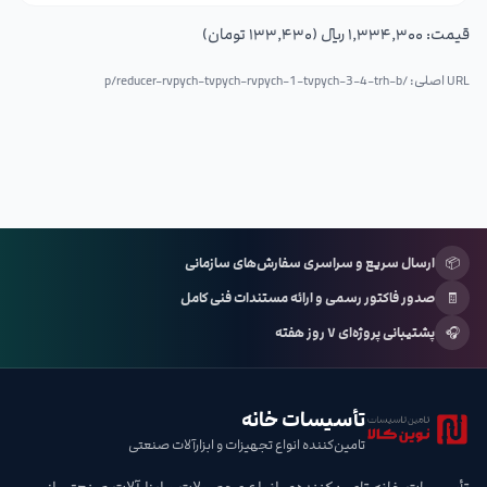
قیمت:
۱٬۳۳۴٬۳۰۰ ریال (۱۳۳٬۴۳۰ تومان)
URL اصلی: /p/
reducer-rvpych-tvpych-rvpych-1-tvpych-3-4-trh-b
📦
ارسال سریع و سراسری سفارش‌های سازمانی
🧾
صدور فاکتور رسمی و ارائه مستندات فنی کامل
🎧
پشتیبانی پروژه‌ای ۷ روز هفته
تأسیسات خانه
تامین‌کننده انواع تجهیزات و ابزارآلات صنعتی