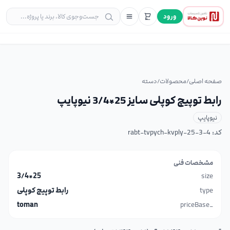
ورود
صفحه اصلی
/
محصولات
/
دسته
رابط توپیچ کوپلی سایز 25*3/4 نیوپایپ
نیوپایپ
کد:
rabt-tvpych-kvply-25-3-4
مشخصات فنی
25*3/4
size
type
رابط توپیچ کوپلی
toman
_priceBase