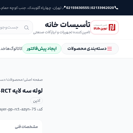
📍
📞
02133962020 | 02155630555
تهران، چهارراه گلوبندک، جنب کوچه حمام، پلا
تأسیسات خانه
تامین‌کننده تجهیزات و ابزارآلات صنعتی
دسته‌بندی محصولات
ایجاد پیش‌فاکتور
کاتالوگ‌ها
خدم
صفحه اصلی
/
محصولات
/
دست
لوله سه لایه PP-RCT آذین سایز 75
آذین
کد:
layer-pp-rct-azyn-75
مشخصات فنی