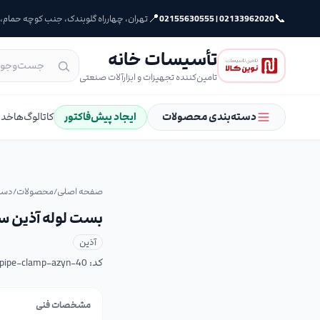
📍
📞
02133962020 | 02155630555
تهران، چهارراه گلوبندک، جنب کوچه حمام، پلا
تأسیسات خانه
تامین‌کننده تجهیزات و ابزارآلات صنعتی
دسته‌بندی محصولات
ایجاد پیش‌فاکتور
کاتالوگ‌ها
خدم
صفحه اصلی
/
محصولات
/
دست
بست لوله آذین سایز
آذین
کد:
pipe-clamp-azyn-40
مشخصات فنی