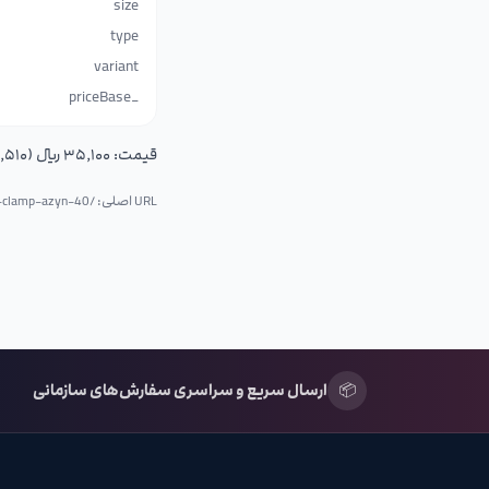
size
type
variant
_priceBase
قیمت:
۳۵٬۱۰۰ ریال (۳٬۵۱۰ تومان)
URL اصلی: /p/
-clamp-azyn-40
📦
ارسال سریع و سراسری سفارش‌های سازمانی