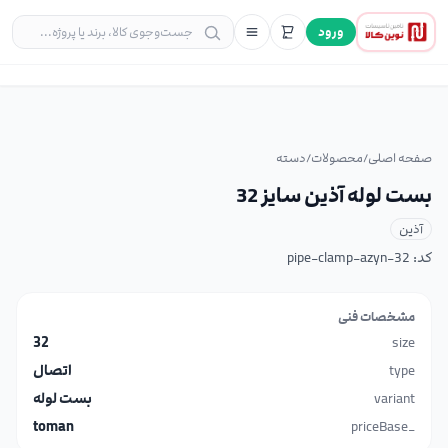
ورود
صفحه اصلی
/
محصولات
/
دسته
بست لوله آذین سایز 32
آذین
کد:
pipe-clamp-azyn-32
مشخصات فنی
32
size
type
اتصال
variant
بست لوله
toman
_priceBase