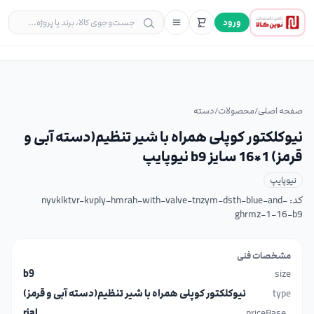
ورود
صفحه اصلی
/
محصولات
/
دسته
نیوکلکتور کوپلی همراه با شیر تنظیم(دسته آبی و
قرمز) 1*16 سایز b9 نیوپایپ
نیوپایپ
کد:
nyvklktvr-kvply-hmrah-with-valve-tnzym-dsth-blue-and-
ghrmz-1-16-b9
مشخصات فنی
b9
size
type
نیوکلکتور کوپلی همراه با شیر تنظیم(دسته آبی و قرمز)
rial
_priceBase