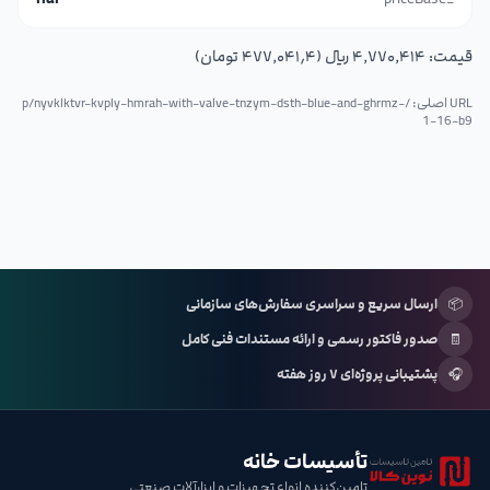
قیمت:
۴٬۷۷۰٬۴۱۴ ریال (۴۷۷٬۰۴۱٫۴ تومان)
URL اصلی: /p/
nyvklktvr-kvply-hmrah-with-valve-tnzym-dsth-blue-and-ghrmz-
1-16-b9
📦
ارسال سریع و سراسری سفارش‌های سازمانی
🧾
صدور فاکتور رسمی و ارائه مستندات فنی کامل
🎧
پشتیبانی پروژه‌ای ۷ روز هفته
تأسیسات خانه
تامین‌کننده انواع تجهیزات و ابزارآلات صنعتی