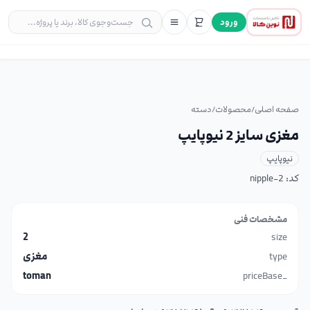
ورود
صفحه اصلی
/
محصولات
/
دسته
مغزی سایز 2 نیوپایپ
نیوپایپ
کد:
nipple-2
مشخصات فنی
2
size
type
مغزی
toman
_priceBase