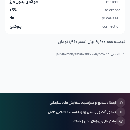
material
فولادی بدون درز
±5%
tolerance
rial
_priceBase
connection
جوشی
قیمت:
۱۹٬۶۰۰٬۰۰۰ ریال (۱٬۹۶۰٬۰۰۰ تومان)
URL اصلی: /p/
lvlh-manysman-sbk-2-aynch-2
📦
ارسال سریع و سراسری سفارش‌های سازمانی
🧾
صدور فاکتور رسمی و ارائه مستندات فنی کامل
🎧
پشتیبانی پروژه‌ای ۷ روز هفته