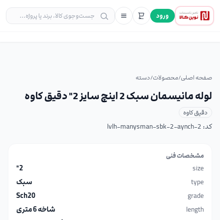
ورود
صفحه اصلی
/
محصولات
/
دسته
لوله مانیسمان سبک 2 اینچ سایز 2" دقیق کاوه
دقیق کاوه
کد:
lvlh-manysman-sbk-2-aynch-2
مشخصات فنی
2"
size
type
سبک
Sch20
grade
length
شاخه 6 متری