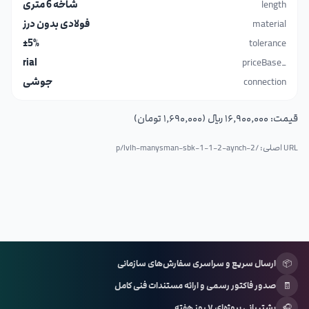
length
شاخه 6 متری
material
فولادی بدون درز
±5%
tolerance
rial
_priceBase
connection
جوشی
قیمت:
۱۶٬۹۰۰٬۰۰۰ ریال (۱٬۶۹۰٬۰۰۰ تومان)
URL اصلی: /p/
lvlh-manysman-sbk-1-1-2-aynch-2
📦
ارسال سریع و سراسری سفارش‌های سازمانی
🧾
صدور فاکتور رسمی و ارائه مستندات فنی کامل
🎧
پشتیبانی پروژه‌ای ۷ روز هفته