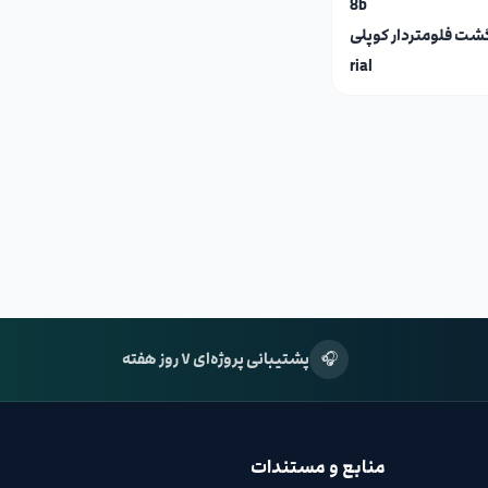
8b
گشت فلومتردار کوپلی
rial
🎧
پشتیبانی پروژه‌ای ۷ روز هفته
منابع و مستندات