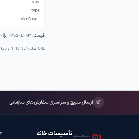
size
type
_priceBase
قیمت:
۲۳٬۵۹۱٬۲۹۳ ریال (۲٬۳۵۹٬۱۲۹٫۳ تومان)
URL اصلی: /p/
r-kvply-1-16-8b
📦
ارسال سریع و سراسری سفارش‌های سازمانی
تأسیسات خانه
خ