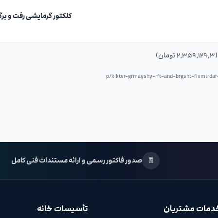
کلکتور گرمایشی رفت و بر
klktvr-grmayshy-rft-and-brgsht-flvmtrda
🧾
صدور فاکتور رسمی و ارائه مستندات فنی کامل
دمات مشتریان
تأسیسات خانه