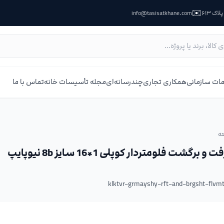
✉️
ک ۶۱۳
info@tasisatkhane.com
ات سازمانی
همکاری تجاری
چندرسانه‌ای
مجله تأسیسات خانه
تماس با ما
ه
گشت فلومتردار کوپلی 1*16 سایز 8b نیوپایپ
klktvr-grmayshy-rft-and-brgsht-flvm