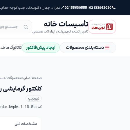
📍
📞
02133962020 | 02155630555
تهران، چهارراه گلوبندک، جنب کوچه حمام، پلا
تأسیسات خانه
تامین‌کننده تجهیزات و ابزارآلات صنعتی
دسته‌بندی محصولات
ایجاد پیش‌فاکتور
کاتالوگ‌ها
خدم
صفحه اصلی
/
محصولات
/
دست
کلکتور گرمایشی رفت و بر
نیوپایپ
کد:
trdar-kvply-1-16-8b
مشخصات فنی