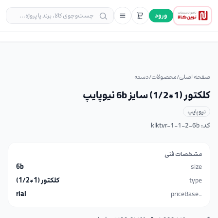
ورود
صفحه اصلی
/
محصولات
/
دسته
کلکتور (1*1/2) سایز 6b نیوپایپ
نیوپایپ
کد:
klktvr-1-1-2-6b
مشخصات فنی
6b
size
type
کلکتور (1*1/2)
rial
_priceBase