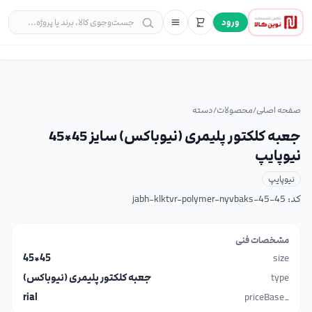
ورود
صفحه اصلی
/
محصولات
/
دسته
جعبه کلکتور پلیمری (نیوباکس) سایز 45*45
نیوپایپ
نیوپایپ
کد:
jabh-klktvr-polymer-nyvbaks-45-45
مشخصات فنی
45*45
size
type
جعبه کلکتور پلیمری (نیوباکس)
rial
_priceBase