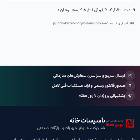
قیمت:
۱٬۵۰۴٬۱۷۳ ریال (۱۵۰٬۴۱۷٫۳ تومان)
URL اصلی: /p/
jabh-klktvr-polymer-nyvbaks-45-45
📦
ارسال سریع و سراسری سفارش‌های سازمانی
🧾
صدور فاکتور رسمی و ارائه مستندات فنی کامل
🎧
پشتیبانی پروژه‌ای ۷ روز هفته
تأسیسات خانه
تامین‌کننده انواع تجهیزات و ابزارآلات صنعتی