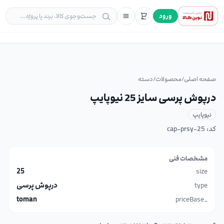
ورود
صفحه اصلی
/
محصولات
/
دسته
درپوش پرسی سایز 25 نیوپایپ
نیوپایپ
کد:
cap-prsy-25
مشخصات فنی
25
size
type
درپوش پرسی
toman
_priceBase