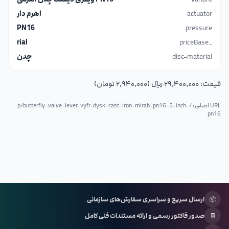
actuator
اهرم دار
PN16
pressure
rial
_priceBase
disc-material
چدن
قیمت:
۲۹٬۴۰۰٬۰۰۰ ریال (۲٬۹۴۰٬۰۰۰ تومان)
URL اصلی: /p/
butterfly-valve-lever-vyfr-dysk-cast-iron-mirab-pn16-5-inch-
pn16
📦
ارسال سریع و سراسری سفارش‌های سازمانی
🧾
صدور فاکتور رسمی و ارائه مستندات فنی کامل