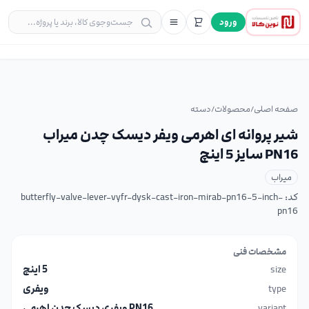
ورود
صفحه اصلی
/
محصولات
/
دسته
شیر پروانه ای اهرمی ویفر دیسک چدن میراب
PN16 سایز 5 اینچ
میراب
کد:
butterfly-valve-lever-vyfr-dysk-cast-iron-mirab-pn16-5-inch-
pn16
مشخصات فنی
size
5 اینچ
type
ویفری
variant
PN16 ویفری دیسک چدن اهرمی