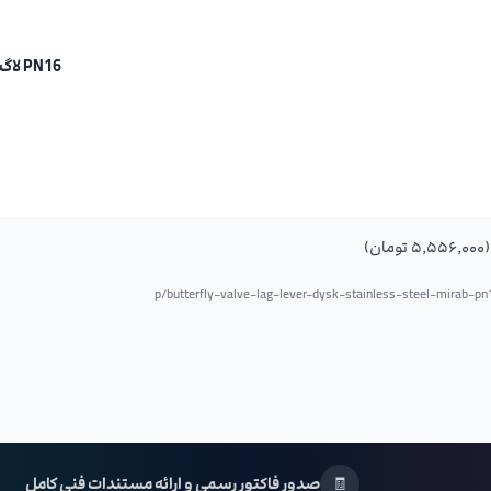
PN16 لاگ دیسک استیل اهرمی
butterfly-valve-lag-lever-dysk-stainless-steel-mirab-p
🧾
صدور فاکتور رسمی و ارائه مستندات فنی کامل