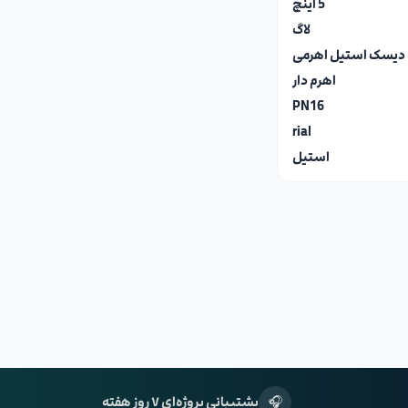
5 اینچ
لاگ
اهرم دار
PN16
rial
استیل
🎧
پشتیبانی پروژه‌ای ۷ روز هفته