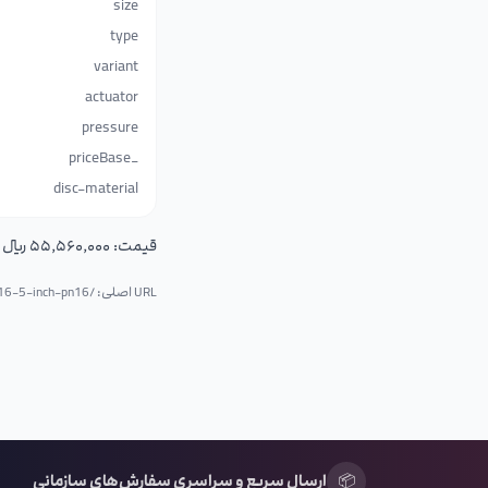
size
type
variant
actuator
pressure
_priceBase
disc-material
قیمت:
۵۵٬۵۶۰٬۰۰۰ ریال (۵٬۵۵۶٬۰۰۰ تومان)
URL اصلی: /p/
n16-5-inch-pn16
📦
ارسال سریع و سراسری سفارش‌های سازمانی