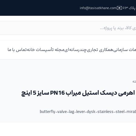
✉️
ک ۶۱۳
info@tasisatkhane.com
ات سازمانی
همکاری تجاری
چندرسانه‌ای
مجله تأسیسات خانه
تماس با ما
ه
ی دیسک استیل میراب PN16 سایز 5 اینچ
butterfly-valve-lag-lever-dysk-stainless-steel-mi