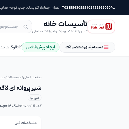
📍
📞
02133962020 | 02155630555
تهران، چهارراه گلوبندک، جنب کوچه حمام، پلا
تأسیسات خانه
تامین‌کننده تجهیزات و ابزارآلات صنعتی
دسته‌بندی محصولات
ایجاد پیش‌فاکتور
کاتالوگ‌ها
خدم
صفحه اصلی
/
محصولات
/
دست
شیر پروانه ای لاگ اهرم
میراب
کد:
rab-pn16-5-inch-pn16
مشخصات فنی