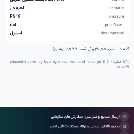
actuator
اهرم دار
PN16
pressure
rial
_priceBase
disc-material
استیل
قیمت:
۲۷٬۵۵۰٬۰۰۰ ریال (۲٬۷۵۵٬۰۰۰ تومان)
URL اصلی: /p/
butterfly-valve-lag-lever-dysk-stainless-steel-mirab-pn16-2-
inch-pn16
📦
ارسال سریع و سراسری سفارش‌های سازمانی
🧾
صدور فاکتور رسمی و ارائه مستندات فنی کامل