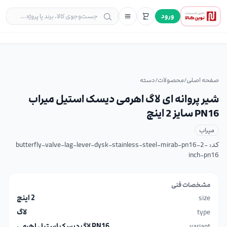
ورود
صفحه اصلی
/
محصولات
/
دسته
شیر پروانه ای لاگ اهرمی دیسک استیل میراب
PN16 سایز 2 اینچ
میراب
کد:
butterfly-valve-lag-lever-dysk-stainless-steel-mirab-pn16-2-
inch-pn16
مشخصات فنی
size
2 اینچ
type
لاگ
variant
PN16 لاگ دیسک استیل اهرمی