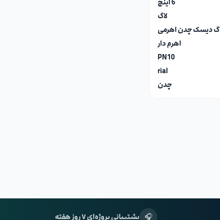
6 اینچ
لاگ
اهرم دار
PN10
rial
چدن
🎧
پشتیبانی پروژه‌ای ۷ روز هفته