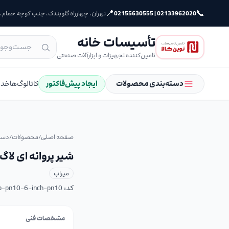
📍
📞
02133962020 | 02155630555
تهران، چهارراه گلوبندک، جنب کوچه حمام، پلا
تأسیسات خانه
تامین‌کننده تجهیزات و ابزارآلات صنعتی
دسته‌بندی محصولات
ایجاد پیش‌فاکتور
کاتالوگ‌ها
خدم
صفحه اصلی
/
محصولات
/
دست
شیر پروانه ای لاگ اهرم
میراب
کد:
rab-pn10-6-inch-pn10
مشخصات فنی