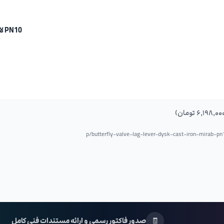
PN10 لاگ دیسک چدن اهرمی
butterfly-valve-lag-lever-dysk-cast-iron-mirab-p
🧾
صدور فاکتور رسمی و ارائه مستندات فنی کامل