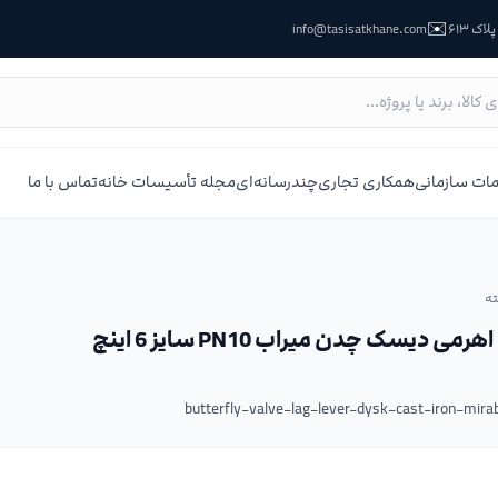
✉️
ک ۶۱۳
info@tasisatkhane.com
ات سازمانی
همکاری تجاری
چندرسانه‌ای
مجله تأسیسات خانه
تماس با ما
ه
ی دیسک چدن میراب PN10 سایز 6 اینچ
butterfly-valve-lag-lever-dysk-cast-iron-mi