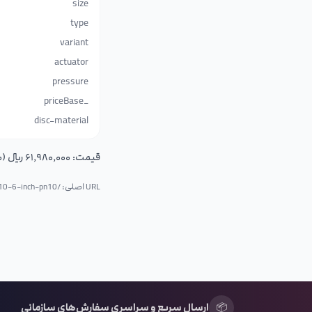
size
type
variant
actuator
pressure
_priceBase
disc-material
قیمت:
۶۱٬۹۸۰٬۰۰۰ ریال (۶٬۱۹۸٬۰۰۰ تومان)
URL اصلی: /p/
n10-6-inch-pn10
📦
ارسال سریع و سراسری سفارش‌های سازمانی