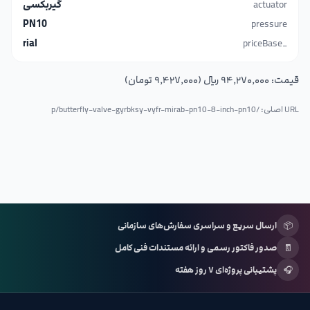
actuator
گیربکسی
PN10
pressure
rial
_priceBase
قیمت:
۹۴٬۲۷۰٬۰۰۰ ریال (۹٬۴۲۷٬۰۰۰ تومان)
URL اصلی: /p/
butterfly-valve-gyrbksy-vyfr-mirab-pn10-8-inch-pn10
📦
ارسال سریع و سراسری سفارش‌های سازمانی
🧾
صدور فاکتور رسمی و ارائه مستندات فنی کامل
🎧
پشتیبانی پروژه‌ای ۷ روز هفته