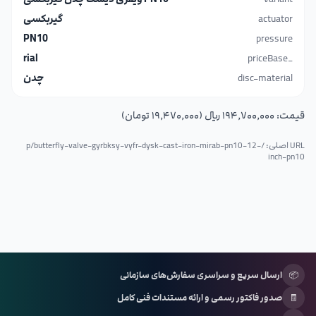
actuator
گیربکسی
PN10
pressure
rial
_priceBase
disc-material
چدن
قیمت:
۱۹۴٬۷۰۰٬۰۰۰ ریال (۱۹٬۴۷۰٬۰۰۰ تومان)
URL اصلی: /p/
butterfly-valve-gyrbksy-vyfr-dysk-cast-iron-mirab-pn10-12-
inch-pn10
📦
ارسال سریع و سراسری سفارش‌های سازمانی
🧾
صدور فاکتور رسمی و ارائه مستندات فنی کامل