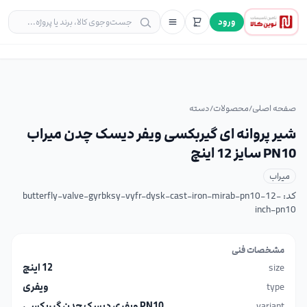
ورود
صفحه اصلی
/
محصولات
/
دسته
شیر پروانه ای گیربکسی ویفر دیسک چدن میراب
PN10 سایز 12 اینچ
میراب
کد:
butterfly-valve-gyrbksy-vyfr-dysk-cast-iron-mirab-pn10-12-
inch-pn10
مشخصات فنی
size
12 اینچ
type
ویفری
variant
PN10 ویفری دیسک چدن گیربکسی