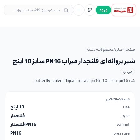
ورود
صفحه اصلی
/
محصولات
/
دسته
شیر پروانه ای فلنجدار میراب PN16 سایز 10 اینچ
میراب
کد:
butterfly-valve-flnjdar-mirab-pn16-10-inch-pn16
مشخصات فنی
size
10 اینچ
type
فلنجدار
variant
PN16 فلنجدار
PN16
pressure