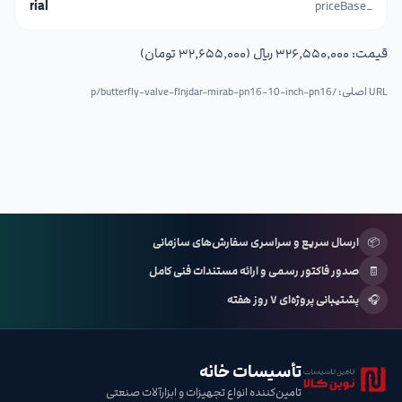
rial
_priceBase
قیمت:
۳۲۶٬۵۵۰٬۰۰۰ ریال (۳۲٬۶۵۵٬۰۰۰ تومان)
URL اصلی: /p/
butterfly-valve-flnjdar-mirab-pn16-10-inch-pn16
📦
ارسال سریع و سراسری سفارش‌های سازمانی
🧾
صدور فاکتور رسمی و ارائه مستندات فنی کامل
🎧
پشتیبانی پروژه‌ای ۷ روز هفته
تأسیسات خانه
تامین‌کننده انواع تجهیزات و ابزارآلات صنعتی