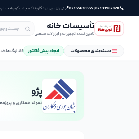
📍
📞
02133962020 | 02155630555
تهران، چهارراه گلوبندک، جنب کوچه حمام، پلا
تأسیسات خانه
تامین‌کننده تجهیزات و ابزارآلات صنعتی
دسته‌بندی محصولات
ایجاد پیش‌فاکتور
کاتالوگ‌ها
خدم
پژو
نمونه همکاری و پروژه‌ه